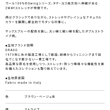
ウール100%のSwingシリーズ、タテ・ヨコ両方向へ伸縮がある
2WAYストレッチが特徴です。
柄はクラシックでありながら、ストレッチやグレイシュなナチュラル
カラーを展開し都会的でモダンな印象に。
サックスブルーの配色を施し、太い線と細い線を配したダブルストラ
イプ柄。
■生地ブランド説明
DRAGO
1973年に糸の製造工場として創設、紡績からフィニシングまで自
社でこなす数少ない一貫工場です。
高品質な原毛を使用しつつ、ストレッチ・防シワ等様々な機能性を兼
ね備えたコレクションも取り揃えています。
■生地原産国
Fabric made in Italy
色
ブラウン・ベージュ系
柄
ストライプ