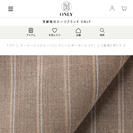
京都発のスーツブランド ONLY
TOP
テーラーメイドスーツ(レディースオーダーメイド)
【春夏】伊ドラゴ スー