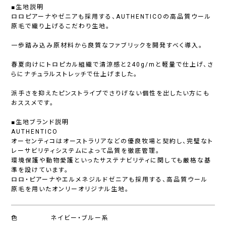
■生地説明
ロロピアーナやゼニアも採用する、AUTHENTICOの高品質ウール
原毛で織り上げるこだわり生地。
一歩踏み込み原材料から良質なファブリックを開発すべく導入。
春夏向けにトロピカル組織で清涼感と240g/mと軽量で仕上げ、さ
らにナチュラルストレッチで仕上げました。
派手さを抑えたピンストライプでさりげない個性を出したい方にも
おススメです。
■生地ブランド説明
AUTHENTICO
オーセンティコはオーストラリアなどの優良牧場と契約し、完璧なト
レーサビリティシステムによって品質を徹底管理。
環境保護や動物愛護といったサステナビリティに関しても厳格な基
準を設けています。
ロロ・ピアーナやエルメネジルドゼニアも採用する、高品質ウール
原毛を用いたオンリーオリジナル生地。
色
ネイビー・ブルー系