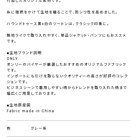
付加したオリジナル素材です。
糸に強撚をかけて生地を織ることで、防シワ性を高めました。
ハウンドトゥース黒x白のツートンは、クラシック印象に。
無地ライクで取り入れやすく、単品ジャケット・パンツにもおススメ
です。
■生地ブランド説明
ONLY
オンリーのバイヤーが厳選したおすすめのオリジナルファブリック
です。
インポートにも引けを取らないクオリティーの高さが好評のコレク
ションです。
ビジネスシーンで着用しやすい柄からトレンドを取り入れた柄まで
幅広くご用意しております。
■生地原産国
Fabric made in China
色
グレー系