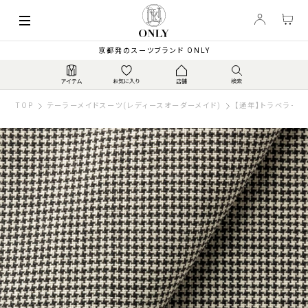
京都発のスーツブランド ONLY
TOP
テーラーメイドスーツ(レディースオーダーメイド)
【通年】トラベラー 