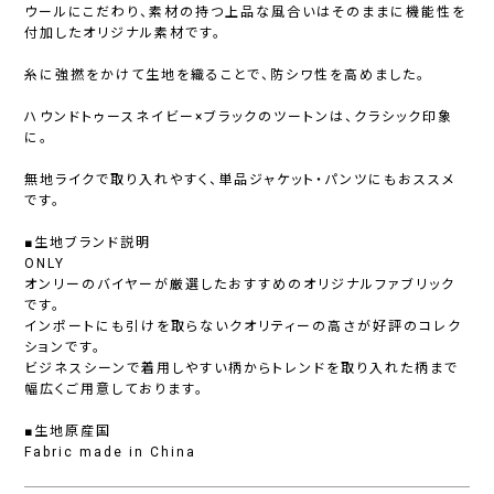
ウールにこだわり、素材の持つ上品な風合いはそのままに機能性を
付加したオリジナル素材です。
糸に強撚をかけて生地を織ることで、防シワ性を高めました。
ハウンドトゥースネイビー×ブラックのツートンは、クラシック印象
に。
無地ライクで取り入れやすく、単品ジャケット・パンツにもおススメ
です。
■生地ブランド説明
ONLY
オンリーのバイヤーが厳選したおすすめのオリジナルファブリック
です。
インポートにも引けを取らないクオリティーの高さが好評のコレク
ションです。
ビジネスシーンで着用しやすい柄からトレンドを取り入れた柄まで
幅広くご用意しております。
■生地原産国
Fabric made in China