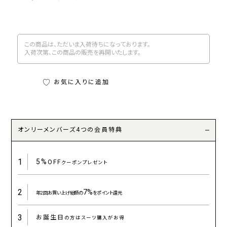
この商品は、ただいま入荷待ちになっております。
入荷次第、この商品の販売を再開いたします。
お気に入りに追加
オンリーメンバーズ4つの会員特典
1
5%
OFF
クーポンプレゼント
2
7%
年2回お買い上げ総額の
をポイント還元
3
お誕生日
の方はスーツ購入がお得