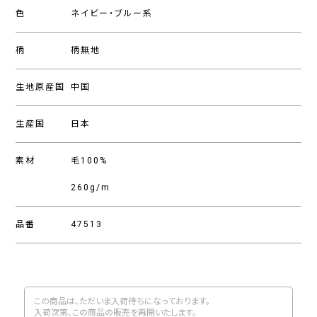
色
ネイビー・ブルー系
柄
柄無地
生地原産国
中国
生産国
日本
素材
毛100%
260g/m
品番
47513
この商品は、ただいま入荷待ちになっております。
入荷次第、この商品の販売を再開いたします。