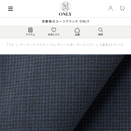
京都発のスーツブランド ONLY
TOP
テーラーメイドスーツ(レディースオーダーメイド)
【通年】トラベラー 