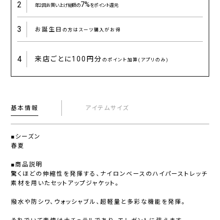
2
7%
年2回お買い上げ総額の
をポイント還元
3
お誕生日
の方はスーツ購入がお得
4
来店ごとに
100円分
のポイント加算(アプリのみ)
基本情報
アイテムサイズ
■シーズン
春夏
■商品説明
驚くほどの伸縮性を発揮する、ナイロンベースのハイパーストレッチ
素材を用いたセットアップジャケット。
撥水や防シワ、ウォッシャブル、超軽量と多彩な機能を発揮。