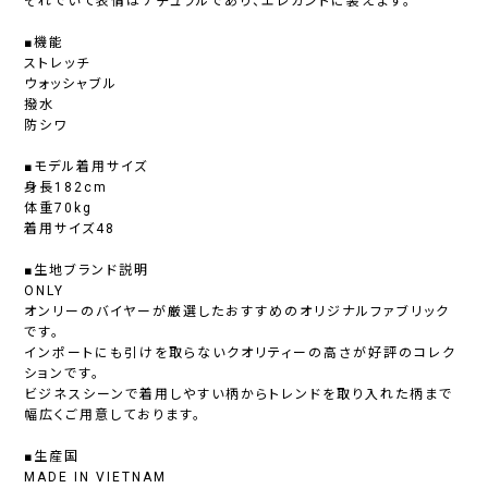
それでいて表情はナチュラルであり、エレガントに装えます。
■機能
ストレッチ
ウォッシャブル
撥水
防シワ
■モデル着用サイズ
身長182cm
体重70kg
着用サイズ48
■生地ブランド説明
ONLY
オンリーのバイヤーが厳選したおすすめのオリジナルファブリック
です。
インポートにも引けを取らないクオリティーの高さが好評のコレク
ションです。
ビジネスシーンで着用しやすい柄からトレンドを取り入れた柄まで
幅広くご用意しております。
■生産国
MADE IN VIETNAM