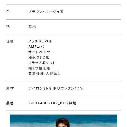
色
ブラウン・ベージュ系
柄
無地
仕様
ノッチドラペル
AMFコバ
サイドベンツ
段返り3つ釦
フラップポケット
袖3つ釦仕様
背裏仕様:大見返し
素材
ナイロン86%,ポリウレタン14%
品番
3-0344-83-109_BEI/無地