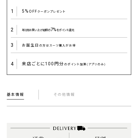
1
5%
OFF
クーポンプレゼント
2
7%
年2回お買い上げ総額の
をポイント還元
3
お誕生日
の方はスーツ購入がお得
4
来店ごとに
100円分
のポイント加算(アプリのみ)
基本情報
その他情報