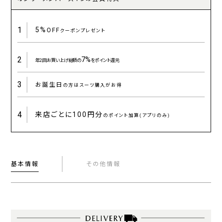
1
5%
OFF
クーポンプレゼント
2
7%
年2回お買い上げ総額の
をポイント還元
3
お誕生日
の方はスーツ購入がお得
4
来店ごとに
100円分
のポイント加算(アプリのみ)
基本情報
その他情報