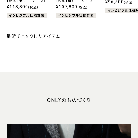
【秋冬】伊トーニャ エストラ
【秋冬】伊トーニャ エストラ
130's スイング 
¥96,800
(税込)
ート ストレッチ ブラウン チ
¥118,800
ート ストレッチ ブルー スト
¥107,800
ブルー
(税込)
(税込)
インビジブル仕様
ェック
ライプ
インビジブル仕様対象
インビジブル仕様対象
最近チェックしたアイテム
ONLYのものづくり