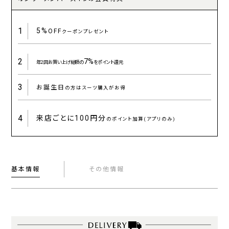
1
5%
OFF
クーポンプレゼント
2
7%
年2回お買い上げ総額の
をポイント還元
3
お誕生日
の方はスーツ購入がお得
4
来店ごとに
100円分
のポイント加算(アプリのみ)
基本情報
その他情報