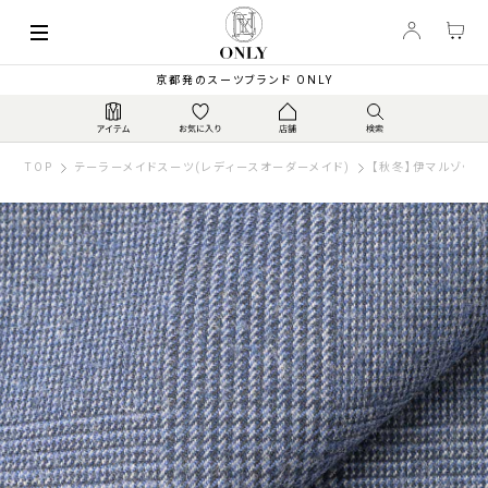
京都発のスーツブランド ONLY
TOP
テーラーメイドスーツ(レディースオーダーメイド)
【秋冬】伊マルゾット