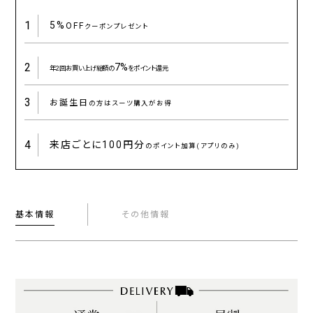
1
5%
OFF
クーポンプレゼント
2
7%
年2回お買い上げ総額の
をポイント還元
3
お誕生日
の方はスーツ購入がお得
4
来店ごとに
100円分
のポイント加算(アプリのみ)
基本情報
その他情報