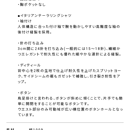
・胸ポケットなし
■イタリアンテーラリングシャツ
・袖付け
人体構造に合った付け袖で腕を動かしやすい高難度な袖の
後付け縫製を採用。
・針の打ち込み
3cm間に24針を打ち込み(一般的には15〜18針)、繊細か
つエレガントで耐久性にも優れた細やかな運針による縫製。
・ディティール
背中心を2枚の生地で仕上げ耐久性を上げたスプリットヨー
ク、サイドシームの裾もガゼットで補強し、引き裂き耐性をア
ップ。
・ボタン
鳥足掛けと言われる、ボタンが斜めに傾くことで、片手でも簡
単に開閉をすることが可能なボタンです。
ウエスト部分のみ可動域が広い横位置のボタンホールとなっ
ています。