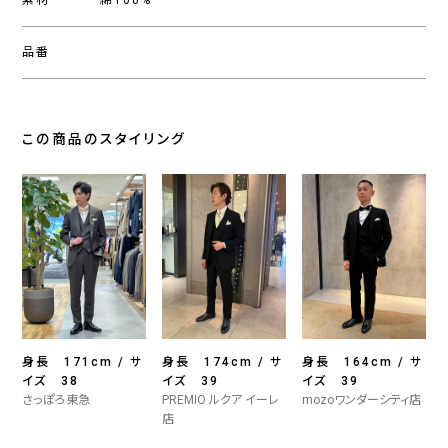
素材
綿100%
品番
この商品のスタイリング
身長 171cm / サ
身長 174cm / サ
身長 164cm / サ
イズ 38
イズ 39
イズ 39
さっぽろ東急
PREMIO ルクア イーレ
mozoワンダーシティ店
店