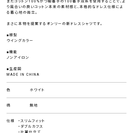
またコットン100%かつ細番手の100番手双糸を使用することで、よ
り風合いの良いコットン本来の素材感と、本格的なドレス仕様によ
る着心地の両立。
まさに本物を提案するオンリーの新ドレスシャツです。
■襟型
ウイングカラー
■機能
ノンアイロン
■生産国
MADE IN CHINA
色
ホワイト
柄
無地
仕様
・スリムフィット
・ダブルカフス
・比翼仕立て