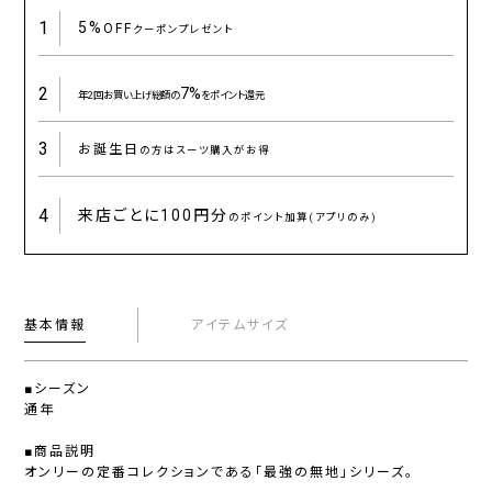
1
5%
OFF
クーポンプレゼント
2
7%
年2回お買い上げ総額の
をポイント還元
3
お誕生日
の方はスーツ購入がお得
4
来店ごとに
100円分
のポイント加算(アプリのみ)
基本情報
アイテムサイズ
■シーズン
通年
■商品説明
オンリーの定番コレクションである「最強の無地」シリーズ。