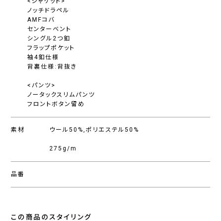
<ジャケット>
ノッチドラペル
AMFコバ
センターベント
シングル2つ釦
フラップポケット
袖4釦仕様
背裏仕様:背抜き
<パンツ>
ノータックスリムパンツ
フロントボタン留め
素材
ウール50%,ポリエステル50%
275g/m
品番
この商品のスタイリング