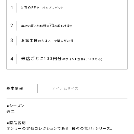
1
5%
OFF
クーポンプレゼント
2
7%
年2回お買い上げ総額の
をポイント還元
3
お誕生日
の方はスーツ購入がお得
4
来店ごとに
100円分
のポイント加算(アプリのみ)
基本情報
アイテムサイズ
■シーズン
通年
■商品説明
オンリーの定番コレクションである「最強の無地」シリーズ。