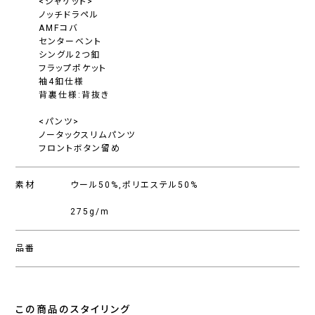
<ジャケット>
ノッチドラペル
AMFコバ
センターベント
シングル2つ釦
フラップポケット
袖4釦仕様
背裏仕様:背抜き
<パンツ>
ノータックスリムパンツ
フロントボタン留め
素材
ウール50%,ポリエステル50%
275g/m
品番
この商品のスタイリング