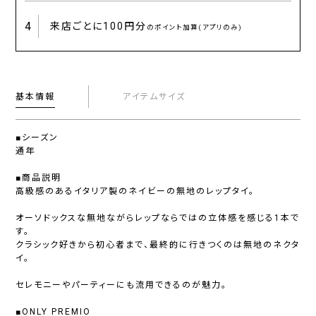
4
来店ごとに
100円分
のポイント加算(アプリのみ)
基本情報
アイテムサイズ
■シーズン
通年
■商品説明
高級感のあるイタリア製のネイビーの無地のレップタイ。
オーソドックスな無地ながらレップならではの立体感を感じる1本で
す。
クラシック好きから初心者まで、最終的に行きつくのは無地のネクタ
イ。
セレモニーやパーティーにも流用できるのが魅力。
■ONLY PREMIO