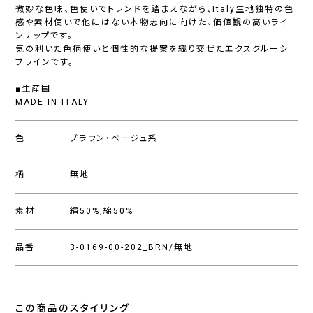
微妙な色味、色使いでトレンドを踏まえながら、Italy生地独特の色
感や素材使いで他にはない本物志向に向けた、価値観の高いライ
ンナップです。
気の利いた色柄使いと個性的な提案を織り交ぜたエクスクルーシ
ブラインです。
■生産国
MADE IN ITALY
色
ブラウン・ベージュ系
柄
無地
素材
絹50%,綿50%
品番
3-0169-00-202_BRN/無地
この商品のスタイリング