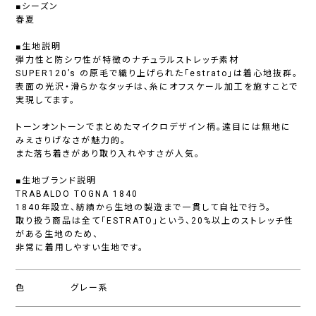
■シーズン
春夏
■生地説明
弾力性と防シワ性が特徴のナチュラルストレッチ素材
SUPER120’s の原毛で織り上げられた「estrato」は着心地抜群。
表面の光沢・滑らかなタッチは、糸にオフスケール加工を施すことで
実現してます。
トーンオントーンでまとめたマイクロデザイン柄。遠目には無地に
みえさりげなさが魅力的。
また落ち着きがあり取り入れやすさが人気。
■生地ブランド説明
TRABALDO TOGNA 1840
1840年設立、紡績から生地の製造まで一貫して自社で行う。
取り扱う商品は全て「ESTRATO」という、20%以上のストレッチ性
がある生地のため、
非常に着用しやすい生地です。
色
グレー系