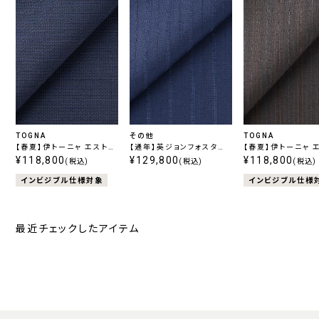
TOGNA
その他
TOGNA
【春夏】伊トーニャ エストラ
【通年】英ジョンフォスター
【春夏】伊トーニャ 
ート ストレッチ ネイビー千
¥118,800
エクストラファインウール
¥129,800
ート ストレッチ チ
¥118,800
(税込)
(税込)
(税込)
鳥
ネイビーストライプ
ストライプ
インビジブル仕様対象
インビジブル仕様
最近チェックしたアイテム