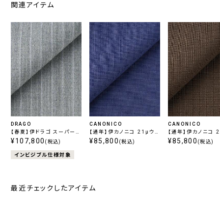
関連アイテム
DRAGO
CANONICO
CANONICO
【春夏】伊ドラゴ スーパー
【通年】伊カノニコ 21μウ
【通年】伊カノニコ 2
130's Swing ストレッチ
¥107,800
ールモヘア トロピカル ネイ
¥85,800
ールモヘア トロピカ
¥85,800
(税込)
(税込)
(税込)
ライトグレーストライプ
ビー柄無地
ウン柄無地
インビジブル仕様対象
最近チェックしたアイテム