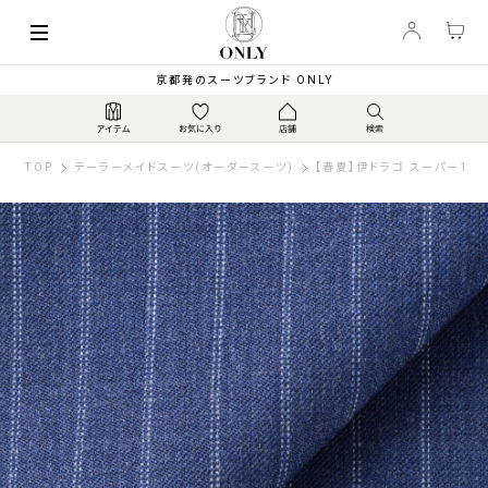
京都発のスーツブランド ONLY
TOP
テーラーメイドスーツ(オーダースーツ)
【春夏】伊ドラゴ スーパー130’