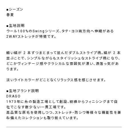
■シーズン
春夏
■生地説明
ウール100%のSwingシリーズ、タテ・ヨコ両方向へ伸縮がある
2WAYストレッチが特徴です。
細い縞が 2 本ずつまとまって並んだダブルストライプ柄。縞が 2 本
並ぶことで、シンプルながらもスタイリッシュなストライプ柄になり、
どこかヴィンテージ感やクラシカルな雰囲気が漂い、洒落っ気があ
ります。
淡いライトカラーがどことなくリラックス感を感じさせます。
■生地ブランド説明
DRAGO
1973年に糸の製造工場として創設、紡績からフィニシングまで自
社でこなす数少ない一貫工場です。
高品質な原毛を使用しつつ、ストレッチ・防シワ等様々な機能性を兼
ね備えたコレクションも取り揃えています。