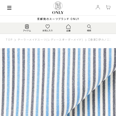
京都発のスーツブランド ONLY
TOP
テーラーメイドスーツ(レディースオーダーメイド)
【春夏】伊カノニコ 