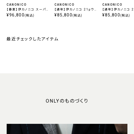
CANONICO
CANONICO
CANONICO
【春夏】伊カノニコ スーパー
【通年】伊カノニコ 21μウ
【通年】伊カノニコ 2
120's トロピカル ブラウン
¥96,800
ールモヘア トロピカル ブラ
¥85,800
ールモヘア トロピカ
¥85,800
(税込)
(税込)
(税込)
ストライプ
ウン柄無地
ビー柄無地
最近チェックしたアイテム
ONLYのものづくり