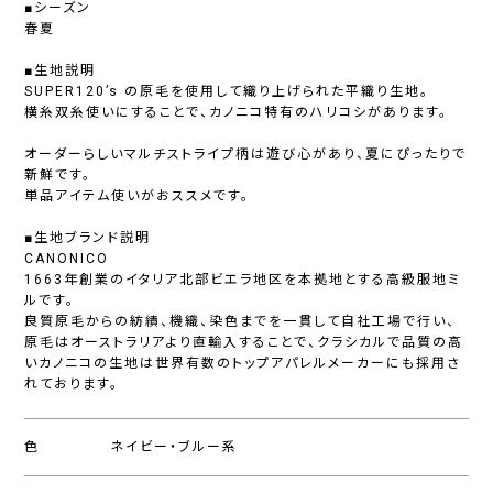
■シーズン
春夏
■生地説明
SUPER120’s の原毛を使用して織り上げられた平織り生地。
横糸双糸使いにすることで、カノニコ特有のハリコシがあります。
オーダーらしいマルチストライプ柄は遊び心があり、夏にぴったりで
新鮮です。
単品アイテム使いがおススメです。
■生地ブランド説明
CANONICO
1663年創業のイタリア北部ビエラ地区を本拠地とする高級服地ミ
ルです。
良質原毛からの紡績、機織、染色までを一貫して自社工場で行い、
原毛はオーストラリアより直輸入することで、クラシカルで品質の高
いカノニコの生地は世界有数のトップアパレルメーカーにも採用さ
れております。
色
ネイビー・ブルー系