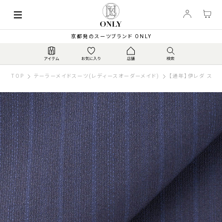
京都発のスーツブランド ONLY
TOP
テーラーメイドスーツ(レディースオーダーメイド)
【通年】伊レダ スーパ