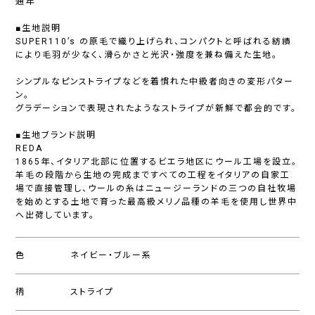
通年
■生地説明
SUPER110’s の原毛で織り上げられ、コンパクトと呼ばれる紡績
により毛羽が少なく、滑らかさと光沢・強度を兼ね備えた生地。
シンプルなピンストライプなどを着慣れた中級者向きの変形パター
ン。
グラデーションで表現されたようなストライプが新鮮で都会的です。
■生地ブランド説明
REDA
1865年、イタリア北部に位置するビエラ地区にウール工場を設立。
羊毛の段階から生地の完成まですべての工程をイタリアの自家工
場で直接管理し、ウールの糸はニュージーランドの三つの自社牧場
を始めとする土地で育った最高級メリノ品種の羊毛を使用し世界中
へ出荷しています。
色
ネイビー・ブルー系
柄
ストライプ