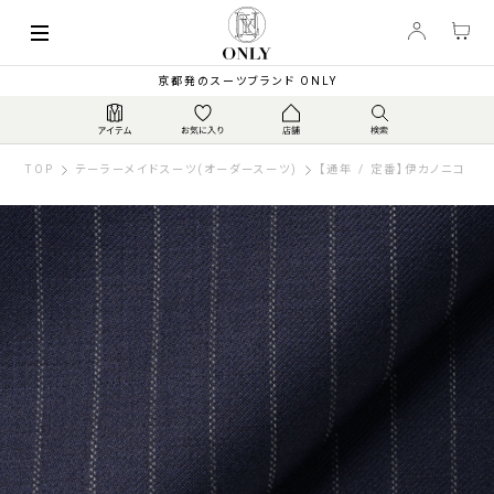
京都発のスーツブランド ONLY
TOP
テーラーメイドスーツ(オーダースーツ)
【通年 / 定番】伊カノニコ スー