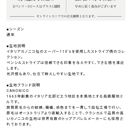
■シーズン
通年
■生地説明
イタリアカノニコ社のスーパー110’sを使用したストライプ柄のコレ
クション。
ペンシルストライプは信頼できる印象を与えやすく、できる感を演出
します。
光沢感もあり、仕立て映えしやすい生地です。
■生地ブランド説明
CANONICO
1663年創業のイタリア北部ビエラ地区を本拠地とする高級服地ミ
ルです。
良質原毛からの紡績、機織、染色までを一貫して自社工場で行い、
原毛はオーストラリアより直輸入することで、クラシカルで品質の高
いカノニコの生地は世界有数のトップアパレルメーカーにも採用さ
れております。