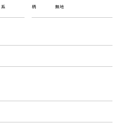
ー系
柄
無地