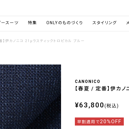
会社情報
採用情報
ご利用ガイ
ダースーツ
特集
ONLYのものづくり
スタイリング
定番】伊カノニコ 21μラスティックトロピカル ブルー
CANONICO
【春夏 / 定番】伊カノ
¥63,800
(税込)
20%OFF
早割適用で