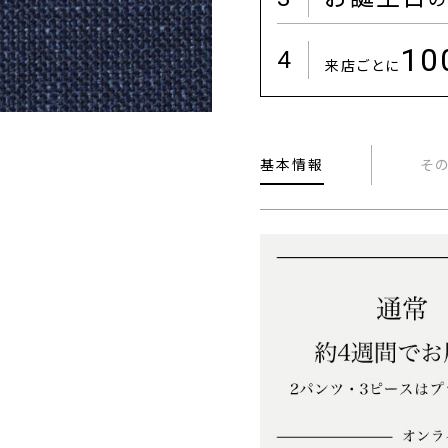
1
4
来店ごとに
基本情報
そ