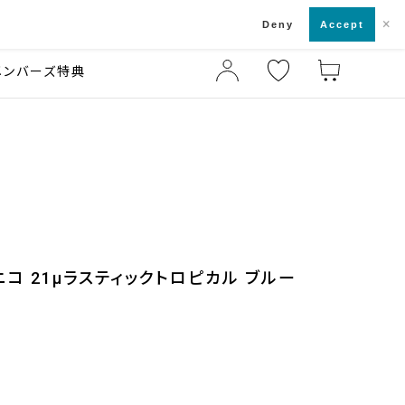
×
店舗一覧・来店予約
ド
Deny
Accept
メンバーズ特典
ニコ 21μラスティックトロピカル ブルー