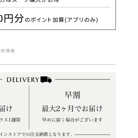
00円分
のポイント加算(アプリのみ)
の他情報