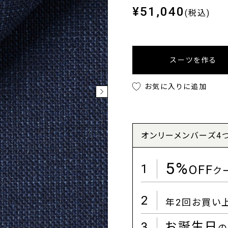
¥51,040
(税込)
スーツを作る
お気に入りに追加
オンリーメンバーズ4
5%
1
OFF
ク
2
年2回お買い
3
お誕生日
の