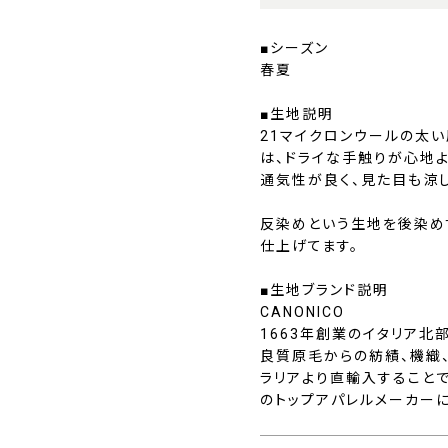
■シーズン
春夏
■生地説明
21マイクロンウールの太い原
は、ドライな手触りが心地よ
通気性が良く、見た目も涼
反染めという生地を後染め
仕上げてます。
■生地ブランド説明
CANONICO
1663年創業のイタリア北
良質原毛からの紡績、機織
ラリアより直輸入すること
のトップアパレルメーカー