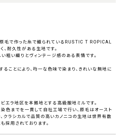
毛で作った糸で織られているRUSTIC T ROPICAL
く、耐久性がある生地です。
しい粗い織りとヴィンテージ感のある表情です。
することにより、均一な色味で染まり、きれいな無地に
部ビエラ地区を本拠地とする高級服地ミルです。
、染色までを一貫して自社工場で行い、原毛はオースト
で、クラシカルで品質の高いカノニコの生地は世界有数
にも採用されております。