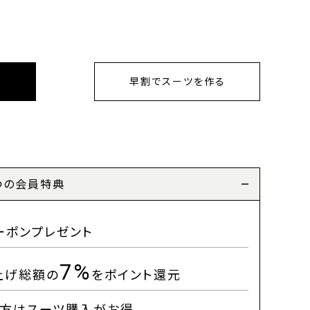
早割でスーツを作る
つの会員特典
ーポンプレゼント
7%
上げ総額の
をポイント還元
方はスーツ購入がお得