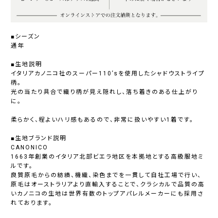
■シーズン
通年
■生地説明
イタリアカノニコ社のスーパー110’sを使用したシャドウストライプ
柄。
光の当たり具合で織り柄が見え隠れし、落ち着きのある仕上がり
に。
柔らかく、程よいハリ感もあるので、非常に扱いやすい1着です。
■生地ブランド説明
CANONICO
1663年創業のイタリア北部ビエラ地区を本拠地とする高級服地ミ
ルです。
良質原毛からの紡績、機織、染色までを一貫して自社工場で行い、
原毛はオーストラリアより直輸入することで、クラシカルで品質の高
いカノニコの生地は世界有数のトップアパレルメーカーにも採用さ
れております。