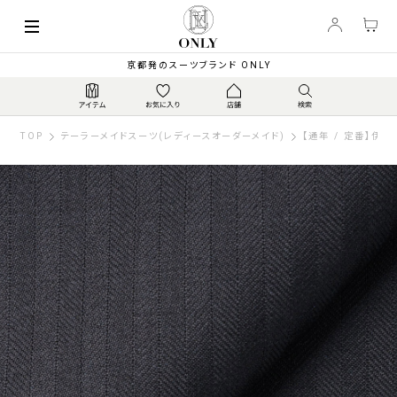
京都発のスーツブランド ONLY
TOP
テーラーメイドスーツ(レディースオーダーメイド)
【通年 / 定番】伊カ