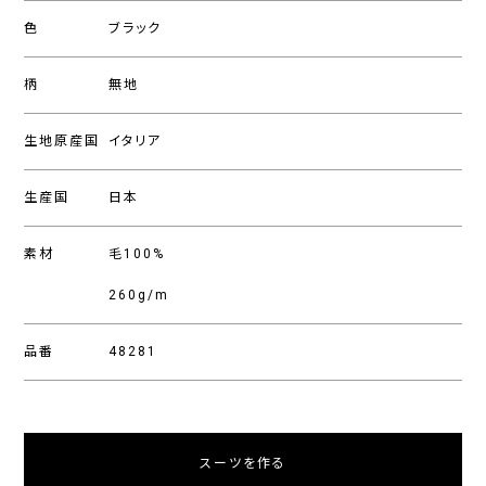
色
ブラック
柄
無地
生地原産国
イタリア
生産国
日本
素材
毛100%
260g/m
品番
48281
スーツを作る