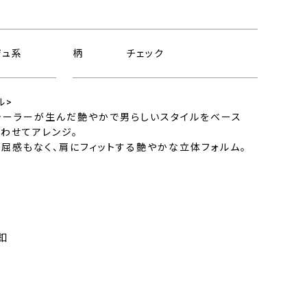
ジュ系
柄
チェック
ル>
テーラーが生んだ艶やかで男らしいスタイルをベース
わせてアレンジ。
屈感もなく、肩にフィットする艶やかな立体フォルム。
釦