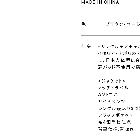
MADE IN CHINA
色
ブラウン・ベー
仕様
<サンタルチアモデ
イタリア・ナポリの
に、日本人体型に合
肩パッド不使用で窮
<ジャケット>
ノッチドラペル
AMFコバ
サイドベンツ
シングル段返り3つ
フラップポケット
袖4釦重ね仕様
背裏仕様:背抜き