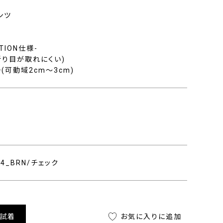
ンツ
CTION仕様-
折り目が取れにくい)
(可動域2cm〜3cm)
454_BRN/チェック
舗試着
お気に入りに追加