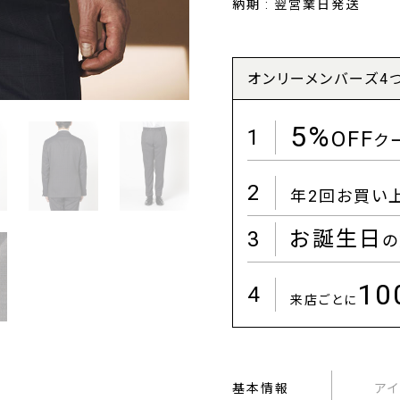
納期 : 翌営業日発送
オンリーメンバーズ4
5%
1
OFF
ク
2
年2回お買い
3
お誕生日
の
1
4
来店ごとに
基本情報
ア