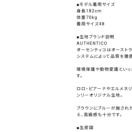
■モデル着用サイズ
身長182cm
体重70kg
着用サイズ48
■生地ブランド説明
AUTHENTICO
オーセンティコはオースト
システムによって品質を徹
環境保護や動物愛護といっ
す。
ロロ・ピアーナやエルメネ
ンリーオリジナル生地。
ブラウンにブルーが施され
え、高級感も十分です。
■生産国