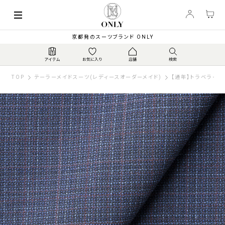
京都発のスーツブランド ONLY
TOP
テーラーメイドスーツ(レディースオーダーメイド)
【通年】トラベラー 