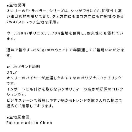
■生地説明
オンリーの「トラベラー」シリーズは、シワができにくく、回復性も高
い独自素材を用いており、タテ方向にもヨコ方向にも伸縮性のある
2WAYストレッチ生地を採用。
ウール30%/ポリエステル70%生地を使用し、耐久性にも優れてい
ます。
通年で着やすい250g/mのウェイトで年間通してご着用いただけま
す。
■生地ブランド説明
ONLY
オンリーのバイヤーが厳選したおすすめのオリジナルファブリック
です。
インポートにも引けを取らないクオリティーの高さが好評のコレク
ションです。
ビジネスシーンで着用しやすい柄からトレンドを取り入れた柄まで
幅広くご用意しております。
■生地原産国
Fabric made in China