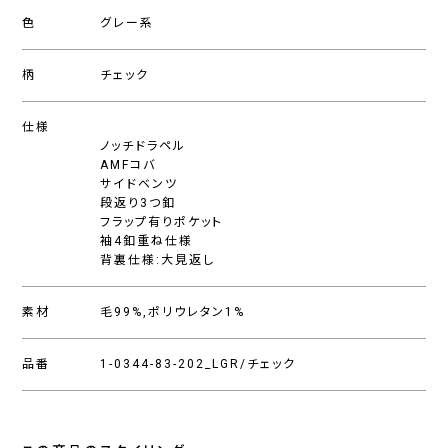
色
グレー系
柄
チェック
仕様
ノッチドラペル
AMFコバ
サイドベンツ
段返り3つ釦
フラップ有りポケット
袖4釦重ね仕様
背裏仕様:大見返し
素材
毛99%,ポリウレタン1%
品番
1-0344-83-202_LGR/チェック