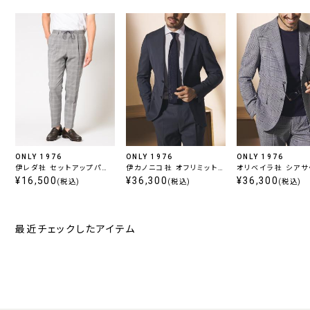
ONLY 1976
ONLY 1976
ONLY 1976
伊レダ社 セットアップパン
伊カノニコ社 オフリミット
オリベイラ社 シアサ
ツ ライトグレーチェック
¥16,500
セットアップジャケット ブ
¥36,300
セットアップジャケ
¥36,300
(税込)
(税込)
(税込)
ルー無地
イビーチェック
最近チェックしたアイテム