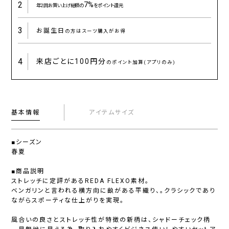
2
7%
年2回お買い上げ総額の
をポイント還元
3
お誕生日
の方はスーツ購入がお得
4
来店ごとに
100円分
のポイント加算(アプリのみ)
基本情報
アイテムサイズ
■シーズン
春夏
■商品説明
ストレッチに定評があるREDA FLEXO素材。
ベンガリンと言われる横方向に畝がある平織り、。クラシックであり
ながらスポーティな仕上がりを実現。
風合いの良さとストレッチ性が特徴の新柄は、シャドーチェック柄