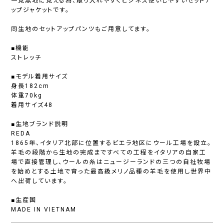
一見無地に見える為、取り入れやすくビジネス使いしやすいセットア
ップジャケットです。
同生地のセットアップパンツもご用意してます。
■機能
ストレッチ
■モデル着用サイズ
身長182cm
体重70kg
着用サイズ48
■生地ブランド説明
REDA
1865年、イタリア北部に位置するビエラ地区にウール工場を設立。
羊毛の段階から生地の完成まですべての工程をイタリアの自家工
場で直接管理し、ウールの糸はニュージーランドの三つの自社牧場
を始めとする土地で育った最高級メリノ品種の羊毛を使用し世界中
へ出荷しています。
■生産国
MADE IN VIETNAM