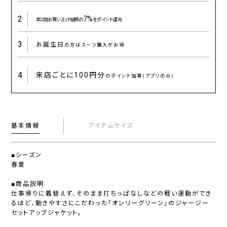
2
7%
年2回お買い上げ総額の
をポイント還元
3
お誕生日
の方はスーツ購入がお得
4
来店ごとに
100円分
のポイント加算(アプリのみ)
基本情報
アイテムサイズ
■シーズン
春夏
■商品説明
仕事帰りに着替えず、そのまま打ちっぱなしなどの軽い運動ができ
るほど、動きやすさにこだわった「オンリーグリーン」のジャージー
セットアップジャケット。