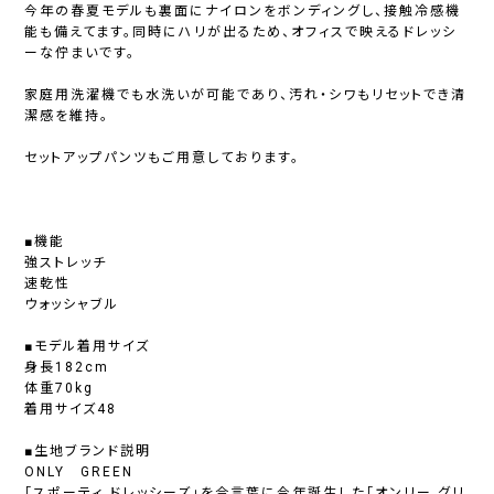
今年の春夏モデルも裏面にナイロンをボンディングし、接触冷感機
能も備えてます。同時にハリが出るため、オフィスで映えるドレッシ
ーな佇まいです。
家庭用洗濯機でも水洗いが可能であり、汚れ・シワもリセットでき清
潔感を維持。
セットアップパンツもご用意しております。
■機能
強ストレッチ
速乾性
ウォッシャブル
■モデル着用サイズ
身長182cm
体重70kg
着用サイズ48
■生地ブランド説明
ONLY GREEN
「スポーティ ドレッシーズ」を合言葉に今年誕生した「オンリー グリ