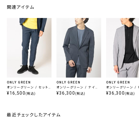
関連アイテム
ONLY GREEN
ONLY GREEN
ONLY GREEN
オンリーグリーン / セット
オンリーグリーン / ナイロ
オンリーグリーン / 
アップパンツ ネイビー柄
¥16,500
ンジャージーセットアップ
¥36,300
アップジャケット 
¥36,300
(税込)
(税込)
(税込)
無地
ジャケット グレー無地
レーヘリンボーン
最近チェックしたアイテム