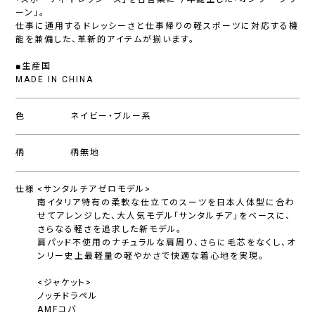
ーン」。
仕事に通用するドレッシーさと仕事帰りの軽スポーツに対応する機
能を兼備した、革新的アイテムが揃います。
■生産国
MADE IN CHINA
色
ネイビー・ブルー系
柄
柄無地
仕様
<サンタルチアゼロモデル>
南イタリア特有の柔軟な仕立てのスーツを日本人体型に合わ
せてアレンジした、大人気モデル「サンタルチア」をベースに、
さらなる軽さを追求した新モデル。
肩パッド不使用のナチュラルな肩周り、さらに毛芯をなくし、オ
ンリー史上最軽量の軽やかさで快適な着心地を実現。
<ジャケット>
ノッチドラペル
AMFコバ