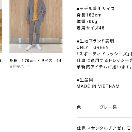
■モデル着用サイズ
身長182cm
体重70kg
着用サイズ48
■生地ブランド説明
ONLY GREEN
「スポーティ ドレッシーズ
仕事に通用するドレッシー
6
身長 170cm / サイズ 44
吉祥寺パルコ
革新的アイテムが揃います
■生産国
MADE IN VIETNAM
色
グレー系
仕様
<サンタルチアゼロモ