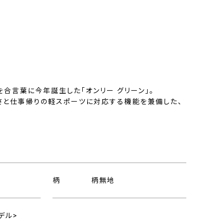
」を合言葉に今年誕生した「オンリー グリーン」。
さと仕事帰りの軽スポーツに対応する機能を兼備した、
。
柄
柄無地
デル>