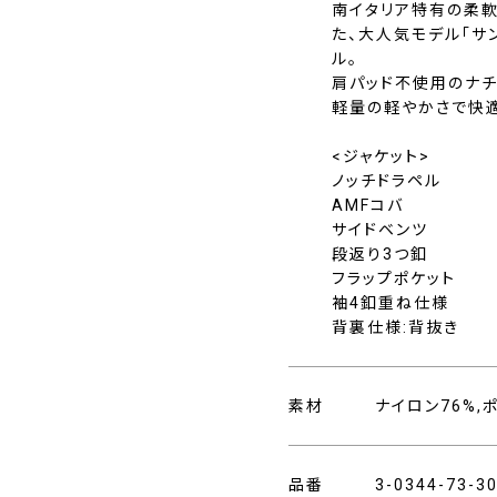
南イタリア特有の柔
た、大人気モデル「サ
ル。
肩パッド不使用のナチ
軽量の軽やかさで快
<ジャケット>
ノッチドラペル
AMFコバ
サイドベンツ
段返り3つ釦
フラップポケット
袖4釦重ね仕様
背裏仕様:背抜き
素材
ナイロン76%,
品番
3-0344-73-