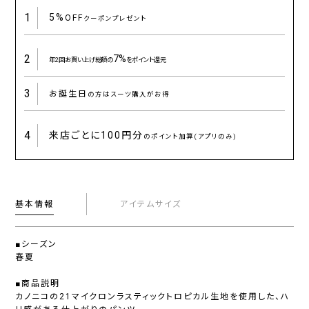
1
5%
OFF
クーポンプレゼント
2
7%
年2回お買い上げ総額の
をポイント還元
3
お誕生日
の方はスーツ購入がお得
4
来店ごとに
100円分
のポイント加算(アプリのみ)
基本情報
アイテムサイズ
■シーズン
春夏
■商品説明
カノニコの21マイクロンラスティックトロピカル生地を使用した、ハ