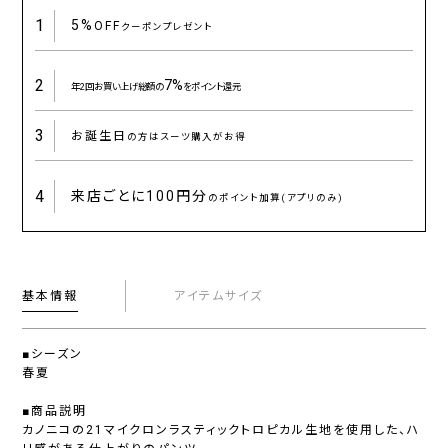
1
5%
OFF
クーポンプレゼント
2
7%
年2回お買い上げ総額の
をポイント還元
3
お誕生日
の方はスーツ購入がお得
4
来店ごとに
100円分
のポイント加算(アプリのみ)
基本情報
アイテムサイズ
■シーズン
春夏
■商品説明
カノニコの21マイクロンラスティックトロピカル生地を使用した、ハ