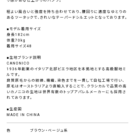
リ感がある仕上がりのパンツ。
程よい風合いと強度を持ち合わせており、腰回りに適度なゆとりの
あるツータックで、きれいなテーパードシルエットとなっております。
■モデル着用サイズ
身長182cm
体重70kg
着用サイズ48
■生地ブランド説明
CANONICO
1936年創業のイタリア北部ビエラ地区を本拠地とする高級服地ミ
ルです。
良質原毛からの紡績、機織、染色までを一貫して自社工場で行い、
原毛はオーストラリアより直輸入することで、クラシカルで品質の高
いカノニコの生地は世界有数のトップアパレルメーカーにも採用さ
れております。
■生産国
MADE IN CHINA
色
ブラウン・ベージュ系