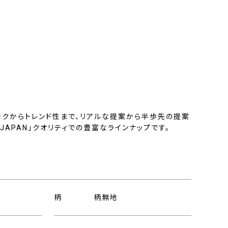
ックからトレンド性まで、リアルな提案から半歩先の提案
N JAPAN」クオリティでの豊富なラインナップです。
柄
柄無地