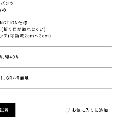
ムパンツ
留め
FUNCTION仕様-
ス(折り目が取れにくい)
ッチ(可動域2cm〜3cm)
%,綿40%
401_GR/柄無地
舗試着
お気に入りに追加