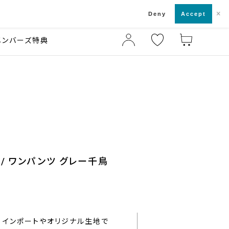
×
店舗一覧・来店予約
ド
Deny
Accept
メンバーズ特典
/ ワンパンツ グレー千鳥
インポートやオリジナル生地で