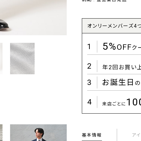
オンリーメンバーズ4
5%
1
OFF
ク
2
年2回お買い
3
お誕生日
の
1
4
来店ごとに
基本情報
ア