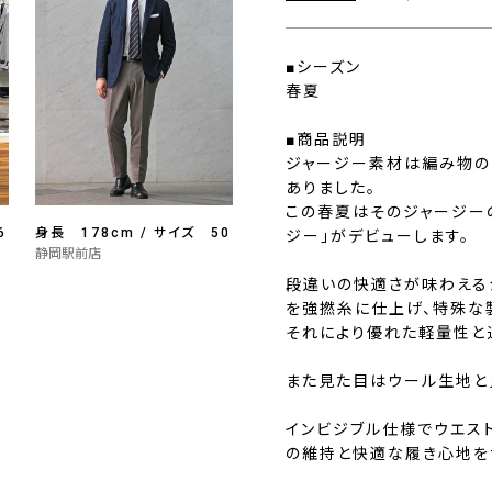
■シーズン
春夏
■商品説明
ジャージー素材は編み物の
ありました。
この春夏はそのジャージー
6
身長 178cm / サイズ 50
ジー」がデビューします。
静岡駅前店
段違いの快適さが味わえる
を強撚糸に仕上げ、特殊な
それにより優れた軽量性と
また見た目はウール生地と
インビジブル仕様でウエス
の維持と快適な履き心地を