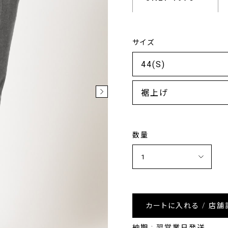
サイズ
裾上げ
数量
カートに入れる / 店舗
納期 : 翌営業日発送