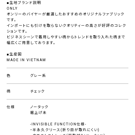
■生地ブランド説明
ONLY
オンリーのバイヤーが厳選したおすすめのオリジナルファブリック
です。
インポートにも引けを取らないクオリティーの高さが好評のコレク
ションです。
ビジネスシーンで着用しやすい柄からトレンドを取り入れた柄まで
幅広くご用意しております。
■生産国
MADE IN VIETNAM
色
グレー系
柄
チェック
仕様
ノータック
裾上げ未
-INVISIBLE FUNCTION仕様-
・半永久クリース(折り目が取れにくい)