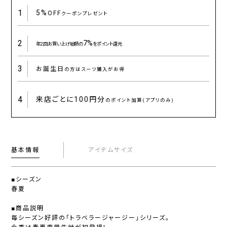
1
5%
OFF
クーポンプレゼント
2
7%
年2回お買い上げ総額の
をポイント還元
3
お誕生日
の方はスーツ購入がお得
4
来店ごとに
100円分
のポイント加算(アプリのみ)
基本情報
アイテムサイズ
■シーズン
春夏
■商品説明
毎シーズン好評の「トラベラージャージー」シリーズ。