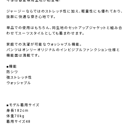
今季は春夏専用生地が初登場!
ジャージーならではのストレッチ性に加え、軽量性にも優れており、
抜群に快適な穿き心地です。
単品での使用はもちろん、同生地のセットアップジャケットと組み合
わせてスーツスタイルとしても着まわせます。
家庭での洗濯が可能なウォッシャブル機能。
パンツはオンリーオリジナルのインビジブルファンクション仕様と
機能面は満載です。
■機能
防シワ
強ストレッチ性
ウォッシャブル
■モデル着用サイズ
身長182cm
体重70kg
着用サイズ48