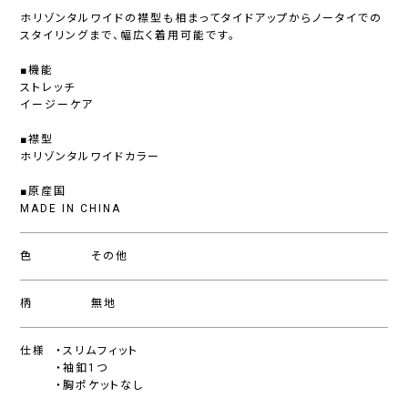
ホリゾンタルワイドの襟型も相まってタイドアップからノータイでの
スタイリングまで、幅広く着用可能です。
■機能
ストレッチ
イージーケア
■襟型
ホリゾンタルワイドカラー
■原産国
MADE IN CHINA
色
その他
柄
無地
仕様
・スリムフィット
・袖釦1つ
・胸ポケットなし