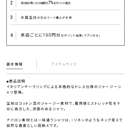
2
7%
年2回お買い上げ総額の
をポイント還元
3
お誕生日
の方はスーツ購入がお得
4
来店ごとに
100円分
のポイント加算(アプリのみ)
基本情報
アイテムサイズ
■商品説明
イタリアンテーラリングによる本格的なドレス仕様のジャージーシ
ャツ登場。
生地はコットン混のジャージー素材で、着用感とストレッチ性を十
分に両立した、涼感のあるシャツ。
ナイロン素材とは一味違うシャツは、・リネンのようなネップ見えで
自然な春夏らしい見映えです。