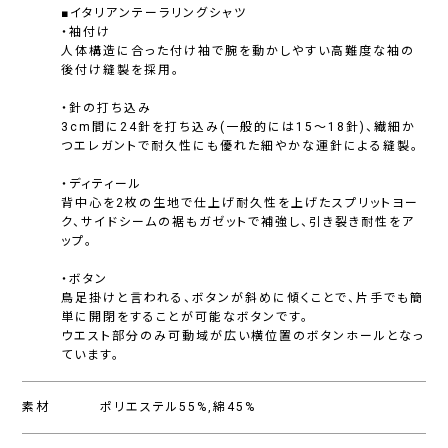
■イタリアンテーラリングシャツ
・袖付け
人体構造に合った付け袖で腕を動かしやすい高難度な袖の
後付け縫製を採用。
・針の打ち込み
3cm間に24針を打ち込み(一般的には15〜18針)、繊細か
つエレガントで耐久性にも優れた細やかな運針による縫製。
・ディティール
背中心を2枚の生地で仕上げ耐久性を上げたスプリットヨー
ク、サイドシームの裾もガゼットで補強し、引き裂き耐性をア
ップ。
・ボタン
鳥足掛けと言われる、ボタンが斜めに傾くことで、片手でも簡
単に開閉をすることが可能なボタンです。
ウエスト部分のみ可動域が広い横位置のボタンホールとなっ
ています。
素材
ポリエステル55%,綿45%