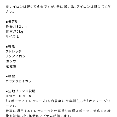
※ナイロンは軽くて丈夫ですが、熱に弱い為、アイロンは避けてくだ
さい。
■モデル
身長:182cm
体重:70kg
サイズ:L
■機能
ストレッチ
ノンアイロン
防シワ
速乾性
■襟型
カッタウェイカラー
■生地ブランド説明
ONLY GREEN
「スポーティ ドレッシーズ」を合言葉に今年誕生した「オンリー グリ
ーン」。
仕事に通用するドレッシーさと仕事帰りの軽スポーツに対応する機
能を兼備した、革新的アイテムが揃います。