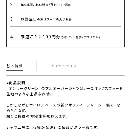
2
7%
年2回お買い上げ総額の
をポイント還元
3
お誕生日
の方はスーツ購入がお得
4
来店ごとに
100円分
のポイント加算(アプリのみ)
基本情報
アイテムサイズ
■商品説明
「オンリーグリーン」のプルオーバーシャツは、一見オックスフォード
生地のような上品な表情。
しかしながらナイロンベースの新クオリティージャージー製で、な
めらかな肌
触りと抜群の伸縮性が味わえます。
シャツ工場による細かな運針に気品が漂う一着です。