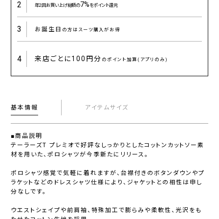
2
7%
年2回お買い上げ総額の
をポイント還元
3
お誕生日
の方はスーツ購入がお得
4
来店ごとに
100円分
のポイント加算(アプリのみ)
基本情報
アイテムサイズ
■商品説明
テーラーズT プレミオで好評なしっかりとしたコットンカットソー素
材を用いた、ポロシャツが今季新たにリリース。
ポロシャツ感覚で気軽に着れますが、台襟付きのボタンダウンやプ
ラケットなどのドレスシャツ仕様により、ジャケットとの相性は申し
分なしです。
ウエストシェイプや前肩袖、特殊加工で膨らみや柔軟性、光沢をも