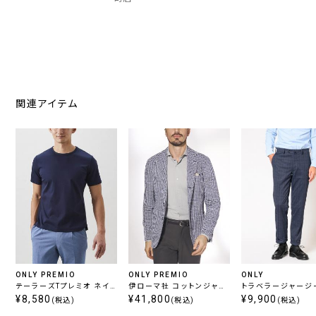
関連アイテム
ONLY PREMIO
ONLY PREMIO
ONLY
テーラーズTプレミオ ネイ
伊ローマ社 コットンジャー
トラベラージャージー
ビー 定番
¥8,580
ジージャケット ブルー千鳥
¥41,800
ットアップパンツ ネ
¥9,900
(税込)
(税込)
(税込)
チェック