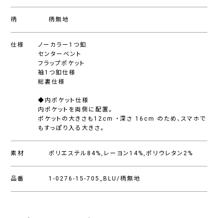
柄
柄無地
仕様
ノーカラー1つ釦
センターベント
フラップポケット
袖1つ釦仕様
総裏仕様
◆内ポケット仕様
内ポケットを両側に配置。
ポケットの大きさも12cm ・深さ 16cm のため、スマホで
もすっぽり入る大きさ。
素材
ポリエステル84%,レーヨン14%,ポリウレタン2%
品番
1-0276-15-705_BLU/柄無地