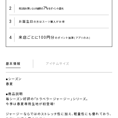
2
7%
年2回お買い上げ総額の
をポイント還元
3
お誕生日
の方はスーツ購入がお得
4
来店ごとに
100円分
のポイント加算(アプリのみ)
基本情報
アイテムサイズ
■シーズン
春夏
■商品説明
毎シーズン好評の「トラベラージャージー」シリーズ。
今季は春夏専用生地が初登場!
ジャージーならではのストレッチ性に加え、軽量性にも優れており、