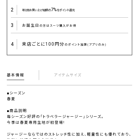
2
7%
年2回お買い上げ総額の
をポイント還元
3
お誕生日
の方はスーツ購入がお得
4
来店ごとに
100円分
のポイント加算(アプリのみ)
基本情報
アイテムサイズ
■シーズン
春夏
■商品説明
毎シーズン好評の「トラベラージャージー」シリーズ。
今季は春夏専用生地が初登場!
ジャージーならではのストレッチ性に加え、軽量性にも優れており、