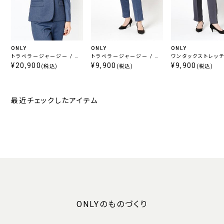
ONLY
ONLY
ONLY
トラベラージャージー / ノ
トラベラージャージー / ノ
ワンタックストレッ
ーカラージャケット ブルー
¥20,900
ータッククロップドパンツ
¥9,900
チャコール無地
¥9,900
(税込)
(税込)
(税込)
柄無地
ブルー柄無地
最近チェックしたアイテム
ONLYのものづくり