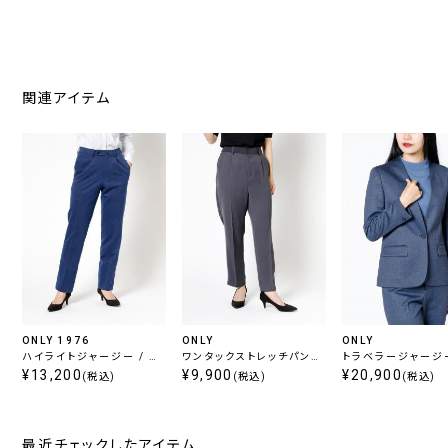
関連アイテム
ONLY 1976
ONLY
ONLY
ハイライトジャージー / ツ
ワンタックストレッチパンツ
トラベラージャージー
ータックパンツ ブルーチェ
¥13,200
チャコール無地
¥9,900
ーカラージャケット 
¥20,900
(税込)
(税込)
(税込)
ック
柄無地
最近チェックしたアイテム