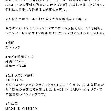
段違いの快適さが味わえるジャージーはそのままに、ポリエステ
ル/コットンの原料を強撚糸に仕上げ、特殊な製法で編み上げます。
それにより優れた軽量性と通気性を実現。
また見た目はウール生地と見まがう高級感ある1着に。
今季新たにメンズのサンタルチアモデルの女性向けサイズを展開。
ジェンダーレスなサイズ展開でユニセックス対応を可能にしました。
■機能
ストレッチ
■モデル着用サイズ
身長166cm
着用サイズ40
■生地ブランド説明
ONLY1976
ビジネスシーンでのクラシックからトレンド性まで、リアルな提案か
ら半歩先の提案までを表現した「MADE IN JAPAN」クオリティで
の豊富なラインナップです。
■生産国
MADE IN VIETNAM