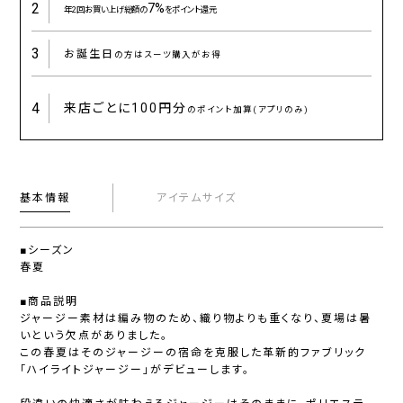
2
7%
年2回お買い上げ総額の
をポイント還元
3
お誕生日
の方はスーツ購入がお得
4
来店ごとに
100円分
のポイント加算(アプリのみ)
基本情報
アイテムサイズ
■シーズン
春夏
■商品説明
ジャージー素材は編み物のため、織り物よりも重くなり、夏場は暑
いという欠点がありました。
この春夏はそのジャージーの宿命を克服した革新的ファブリック
「ハイライトジャージー」がデビューします。