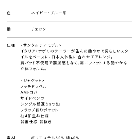
色
ネイビー・ブルー系
柄
チェック
仕様
<サンタルチアモデル>
イタリア・ナポリのテーラーが生んだ艶やかで男らしいスタ
イルをベースに、日本人体型に合わせてアレンジ。
肩パッド不使用で窮屈感もなく、肩にフィットする艶やかな
立体フォルム。
<ジャケット>
ノッチドラペル
AMFコバ
サイドベンツ
シングル段返り3つ釦
フラップ有りポケット
袖4釦重ね仕様
背裏仕様:背抜き
素材
ポリエステル60%,綿40%