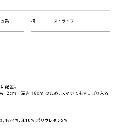
ジュ系
柄
ストライプ
様
に配置。
12cm ・深さ 16cm のため、スマホでもすっぽり入る
,毛34%,麻10%,ポリウレタン3%