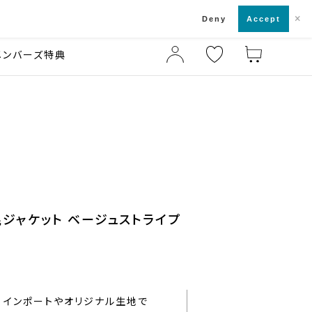
×
店舗一覧・来店予約
ド
Deny
Accept
メンバーズ特典
混ジャケット ベージュストライプ
インポートやオリジナル生地で