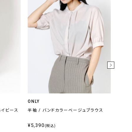
ONLY
ONLY
ネイビース
半袖 / バンドカラーベージュブラウス
五分袖
レー
¥5,390
¥6,4
(税込)