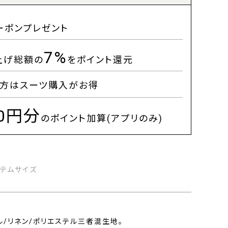
ーポンプレゼント
7%
上げ総額の
をポイント還元
方はスーツ購入がお得
00円分
のポイント加算(アプリのみ)
イテムサイズ
/リネン/ポリエステル三者混生地。