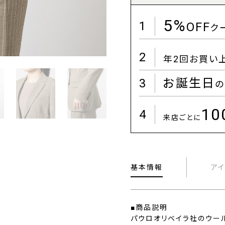
5%
1
OFF
ク
2
年2回お買い
3
お誕生日
の
1
4
来店ごとに
基本情報
ア
■商品説明
パウロオリベイラ社のウール