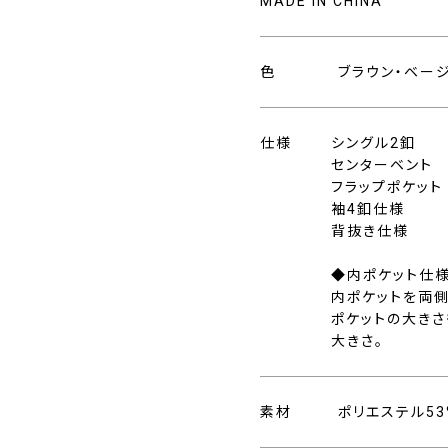
MADE IN CHINA
色
ブラウン・ベー
仕様
シングル2釦
センターベント
フラップポケット
袖4釦仕様
背抜き仕様
◆内ポケット仕
内ポケットを両側
ポケットの大きさも
大きさ。
素材
ポリエステル53%