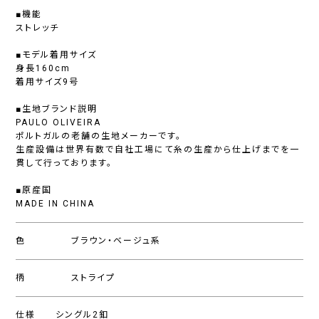
■機能
ストレッチ
■モデル着用サイズ
身長160cm
着用サイズ9号
■生地ブランド説明
PAULO OLIVEIRA
ポルトガルの老舗の生地メーカーです。
生産設備は世界有数で自社工場にて糸の生産から仕上げまでを一
貫して行っております。
■原産国
MADE IN CHINA
色
ブラウン・ベージュ系
柄
ストライプ
仕様
シングル2釦