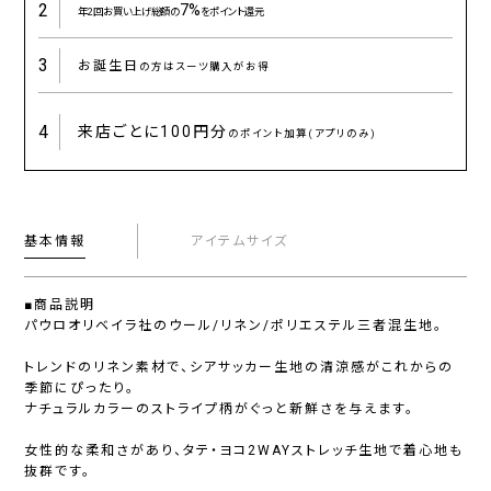
2
7%
年2回お買い上げ総額の
をポイント還元
3
お誕生日
の方はスーツ購入がお得
4
来店ごとに
100円分
のポイント加算(アプリのみ)
基本情報
アイテムサイズ
■商品説明
パウロオリベイラ社のウール/リネン/ポリエステル三者混生地。
トレンドのリネン素材で、シアサッカー生地の清涼感がこれからの
季節にぴったり。
ナチュラルカラーのストライプ柄がぐっと新鮮さを与えます。
女性的な柔和さがあり、タテ・ヨコ2WAYストレッチ生地で着心地も
抜群です。