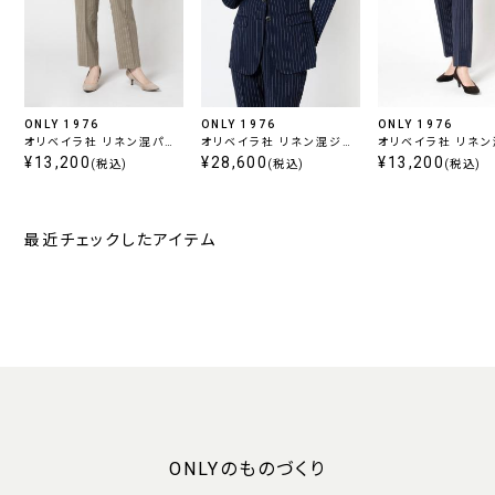
ONLY 1976
ONLY 1976
ONLY 1976
オリベイラ社 リネン混パン
オリベイラ社 リネン混ジャ
オリベイラ社 リネ
ツ ベージュストライプ
¥13,200
ケット ネイビーストライプ
¥28,600
ツ ネイビーストライ
¥13,200
(税込)
(税込)
(税込)
最近チェックしたアイテム
ONLYのものづくり