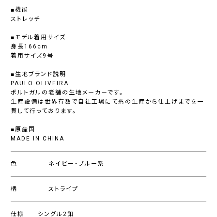
■機能
ストレッチ
■モデル着用サイズ
身長166cm
着用サイズ9号
■生地ブランド説明
PAULO OLIVEIRA
ポルトガルの老舗の生地メーカーです。
生産設備は世界有数で自社工場にて糸の生産から仕上げまでを一
貫して行っております。
■原産国
MADE IN CHINA
色
ネイビー・ブルー系
柄
ストライプ
仕様
シングル2釦