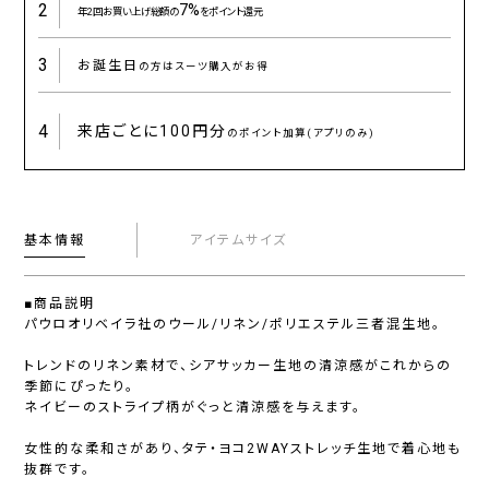
2
7%
年2回お買い上げ総額の
をポイント還元
3
お誕生日
の方はスーツ購入がお得
4
来店ごとに
100円分
のポイント加算(アプリのみ)
基本情報
アイテムサイズ
■商品説明
パウロオリベイラ社のウール/リネン/ポリエステル三者混生地。
トレンドのリネン素材で、シアサッカー生地の清涼感がこれからの
季節にぴったり。
ネイビーのストライプ柄がぐっと清涼感を与えます。
女性的な柔和さがあり、タテ・ヨコ2WAYストレッチ生地で着心地も
抜群です。