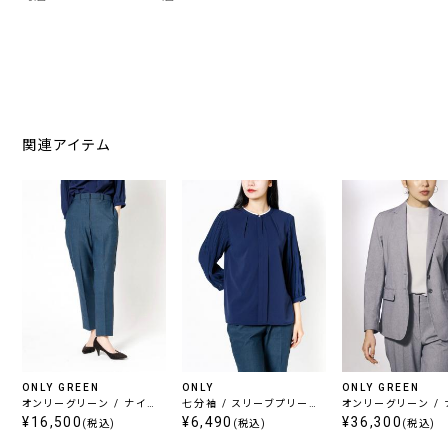
関連アイテム
ONLY GREEN
ONLY
ONLY GREEN
オンリーグリーン / ナイロ
七分袖 / スリーブプリーツ
オンリーグリーン /
ンジャージークロップドパ
¥16,500
入りブラウス ネイビー
¥6,490
ンジャージージャケッ
¥36,300
(税込)
(税込)
(税込)
ンツ ネイビー柄無地
レーヘリンボーン