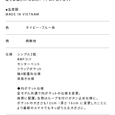
■生産国
MADE IN VIETNAM
色
ネイビー・ブルー系
柄
柄無地
仕様
シングル2釦
AMFコバ
センターベント
フラップポケット
袖4釦重ね仕様
背抜き仕様
◆内ポケット仕様
全モデル共通で内ポケットの仕様を変更。
両側に配置。左側はループを付けボタン止め仕様に。
ポケットの大きさも12cm ・深さ 16cm に変更したことに
より最新のスマホでもすっぽり入る大きさに。