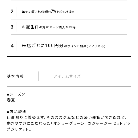
2
7%
年2回お買い上げ総額の
をポイント還元
3
お誕生日
の方はスーツ購入がお得
4
来店ごとに
100円分
のポイント加算(アプリのみ)
基本情報
アイテムサイズ
■シーズン
春夏
■商品説明
仕事帰りに着替えず、そのままジムなどの軽い運動ができるほど、
動きやすさにこだわった「オンリーグリーン」のジャージーセットアッ
プジャケット。