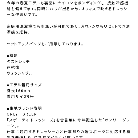
今年の春夏モデルも裏面にナイロンをボンディングし、接触冷感機
能も備えてます。同時にハリが出るため、オフィスで映えるドレッシ
ーな佇まいです。
家庭用洗濯機でも水洗いが可能であり、汚れ・シワもリセットでき清
潔感を維持。
セットアップパンツもご用意しております。
■機能
強ストレッチ
速乾性
ウォッシャブル
■モデル着用サイズ
身長166cm
着用サイズ9号
■生地ブランド説明
ONLY GREEN
「スポーティ ドレッシーズ」を合言葉に今年誕生した「オンリー グリ
ーン」。
仕事に通用するドレッシーさと仕事帰りの軽スポーツに対応する機
能を兼備した、革新的アイテムが揃います。