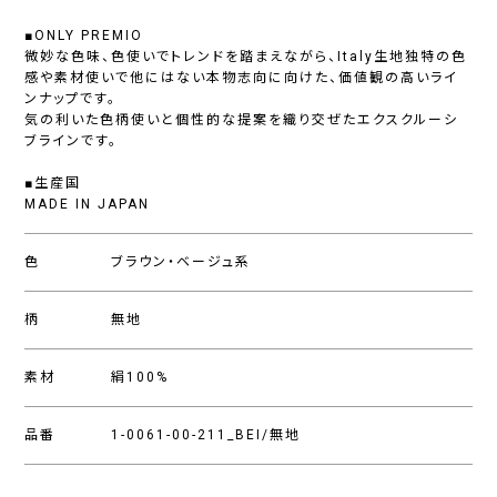
■ONLY PREMIO
微妙な色味、色使いでトレンドを踏まえながら、Italy生地独特の色
感や素材使いで他にはない本物志向に向けた、価値観の高いライ
ンナップです。
気の利いた色柄使いと個性的な提案を織り交ぜたエクスクルーシ
ブラインです。
■生産国
MADE IN JAPAN
色
ブラウン・ベージュ系
柄
無地
素材
絹100%
品番
1-0061-00-211_BEI/無地