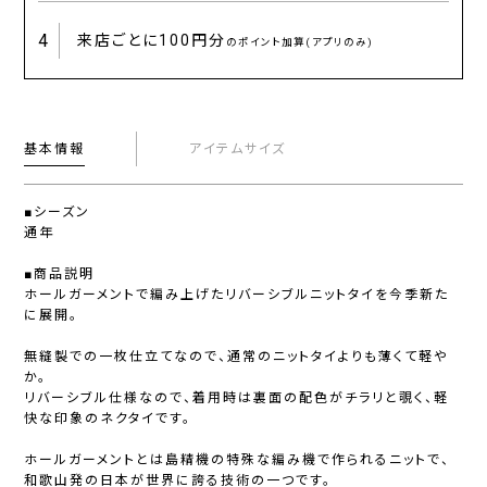
4
来店ごとに
100円分
のポイント加算(アプリのみ)
基本情報
アイテムサイズ
■シーズン
通年
■商品説明
ホールガーメントで編み上げたリバーシブルニットタイを今季新た
に展開。
無縫製での一枚仕立てなので、通常のニットタイよりも薄くて軽や
か。
リバーシブル仕様なので、着用時は裏面の配色がチラリと覗く、軽
快な印象のネクタイです。
ホールガーメントとは島精機の特殊な編み機で作られるニットで、
和歌山発の日本が世界に誇る技術の一つです。