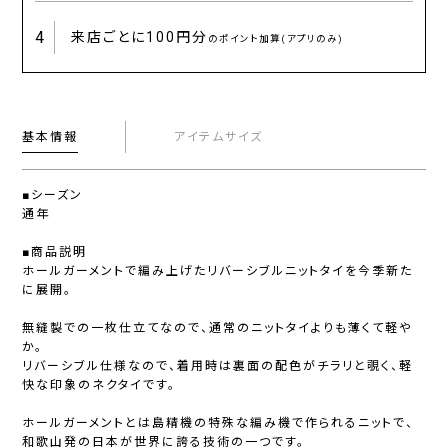
4
来店ごとに
100円分
のポイント加算(アプリのみ)
基本情報
アイテムサイズ
■シーズン
通年
■商品説明
ホールガーメントで編み上げたリバーシブルニットタイを今季新た
に展開。
無縫製での一枚仕立てなので、通常のニットタイよりも薄くて軽や
か。
リバーシブル仕様なので、着用時は裏面の配色がチラリと覗く、軽
快な印象のネクタイです。
ホールガーメントとは島精機の特殊な編み機で作られるニットで、
和歌山発の日本が世界に誇る技術の一つです。