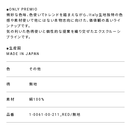
■ONLY PREMIO
微妙な色味、色使いでトレンドを踏まえながら、Italy生地独特の色
感や素材使いで他にはない本物志向に向けた、価値観の高いライ
ンナップです。
気の利いた色柄使いと個性的な提案を織り交ぜたエクスクルーシ
ブラインです。
■生産国
MADE IN JAPAN
色
その他
柄
無地
素材
絹100%
品番
1-0061-00-211_RED/無地