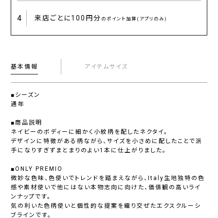
4
来店ごとに
100円分
のポイント加算(アプリのみ)
基本情報
アイテムサイズ
■シーズン
通年
■商品説明
ネイビーのボディーに細かく小紋柄を配したネクタイ。
デザインに特徴がある柄ながら、サイズを小さめに配したことで派
手になりすぎずまとまりのよい1本に仕上がりました。
■ONLY PREMIO
微妙な色味、色使いでトレンドを踏まえながら、Italy生地独特の色
感や素材使いで他にはない本物志向に向けた、価値観の高いライ
ンナップです。
気の利いた色柄使いと個性的な提案を織り交ぜたエクスクルーシ
ブラインです。