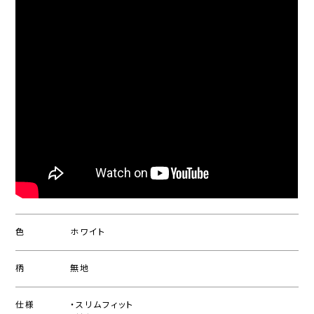
色
ホワイト
柄
無地
仕様
・スリムフィット