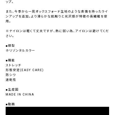
ップ。
また、今季から一見オックスフォード生地のような表情を持ったライ
ンアップを追加。より滑らかな肌触りと光沢感が特徴の長繊維を使
用。
※ナイロンは軽くて丈夫ですが、熱に弱い為、アイロンは避けてくだ
さい。
■襟型
ホリゾンタルカラー
■機能
ストレッチ
形態安定(EASY CARE)
防シワ
速乾性
■生産国
MADE IN CHINA
■動画