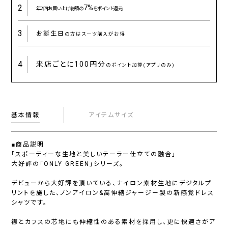
2
7%
年2回お買い上げ総額の
をポイント還元
3
お誕生日
の方はスーツ購入がお得
4
来店ごとに
100円分
のポイント加算(アプリのみ)
基本情報
アイテムサイズ
■商品説明
「スポーティーな生地と美しいテーラー仕立ての融合」
大好評の「ONLY GREEN」シリーズ。
デビューから大好評を頂いている、ナイロン素材生地にデジタルプ
リントを施した、ノンアイロン&高伸縮ジャージー製の新感覚ドレス
シャツです。
襟とカフスの芯地にも伸縮性のある素材を採用し、更に快適さがア