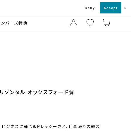
×
店舗一覧・来店予約
ド
Deny
Accept
メンバーズ特典
ホリゾンタル オックスフォード調
ビジネスに通じるドレッシーさと、仕事帰りの軽ス