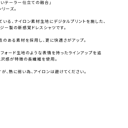
しいテーラー仕立ての融合」
」シリーズ。
ている、ナイロン素材生地にデジタルプリントを施した、
ージー製の新感覚ドレスシャツです。
性のある素材を採用し、更に快適さがアップ。
スフォード生地のような表情を持ったラインアップを追
光沢感が特徴の長繊維を使用。
すが、熱に弱い為、アイロンは避けてください。