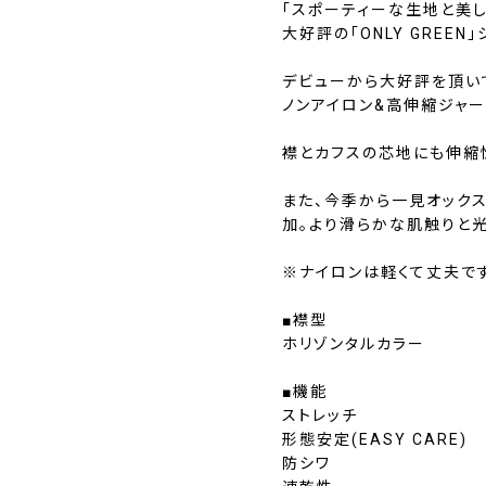
「スポーティーな生地と美
大好評の「ONLY GREEN
デビューから大好評を頂い
ノンアイロン&高伸縮ジャ
襟とカフスの芯地にも伸縮
また、今季から一見オック
加。より滑らかな肌触りと
※ナイロンは軽くて丈夫で
■襟型
ホリゾンタルカラー
■機能
ストレッチ
形態安定(EASY CARE)
防シワ