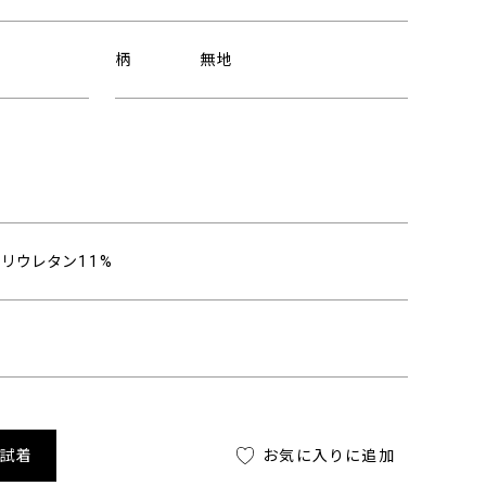
柄
無地
し
ポリウレタン11%
舗試着
お気に入りに追加