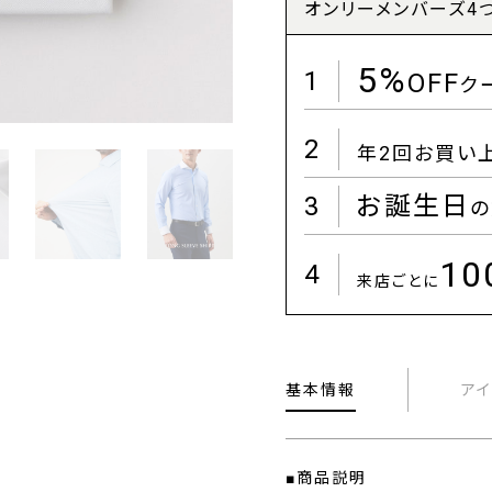
オンリーメンバーズ4
5%
1
OFF
ク
2
年2回お買い
3
お誕生日
の
1
4
来店ごとに
基本情報
ア
■商品説明