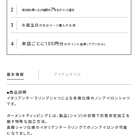
2
7%
年2回お買い上げ総額の
をポイント還元
3
お誕生日
の方はスーツ購入がお得
4
来店ごとに
100円分
のポイント加算(アプリのみ)
基本情報
アイテムサイズ
■商品説明
イタリアンテーラリングシャツによる本格仕様のノンアイロンシャツ
です。
ガーメントディッピングとは、製品(シャツ)の状態で形態安定加工を
施す特殊な加工方法。
高級シャツ仕様のイタリアンテーラリングでのノンアイロンが可能
になりました。