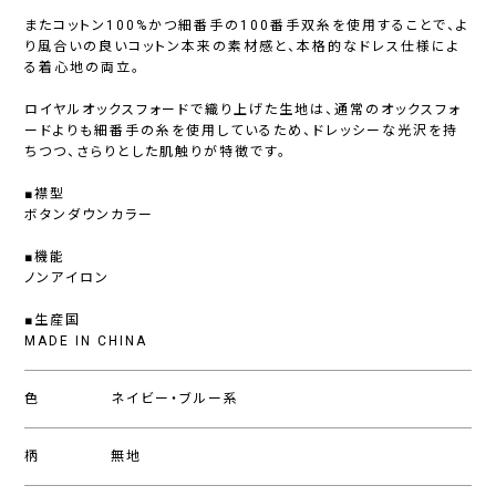
またコットン100%かつ細番手の100番手双糸を使用することで、よ
り風合いの良いコットン本来の素材感と、本格的なドレス仕様によ
る着心地の両立。
ロイヤルオックスフォードで織り上げた生地は、通常のオックスフォ
ードよりも細番手の糸を使用しているため、ドレッシーな光沢を持
ちつつ、さらりとした肌触りが特徴です。
■襟型
ボタンダウンカラー
■機能
ノンアイロン
■生産国
MADE IN CHINA
色
ネイビー・ブルー系
柄
無地