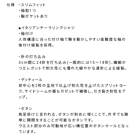
仕様
・スリムフィット
・袖釦1つ
・胸ポケットあり
■イタリアンテーラリングシャツ
・袖付け
人体構造に合った付け袖で腕を動かしやすい高難度な袖の
後付け縫製を採用。
・針の打ち込み
3cm間に24針を打ち込み(一般的には15〜18針)、繊細か
つエレガントで耐久性にも優れた細やかな運針による縫製。
・ディティール
背中心を2枚の生地で仕上げ耐久性を上げたスプリットヨー
ク、サイドシームの裾もガゼットで補強し、引き裂き耐性をア
ップ。
・ボタン
鳥足掛けと言われる、ボタンが斜めに傾くことで、片手でも簡
単に開閉をすることが可能なボタンです。
ウエスト部分のみ可動域が広い横位置のボタンホールとなっ
ています。