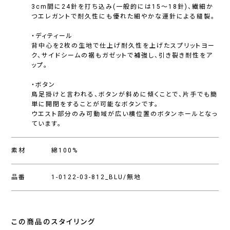
3cm間に24針を打ち込み(一般的には15〜18針)、繊細か
つエレガントで耐久性にも優れた細やかな運針による縫製。
・ディティール
背中心を2枚の生地で仕上げ耐久性を上げたスプリットヨー
ク、サイドシームの裾もガゼットで補強し、引き裂き耐性をア
ップ。
・ボタン
鳥足掛けと言われる、ボタンが斜めに傾くことで、片手でも簡
単に開閉をすることが可能なボタンです。
ウエスト部分のみ可動域が広い横位置のボタンホールとなっ
ています。
素材
綿100%
品番
1-0122-03-812_BLU/無地
この商品のスタイリング