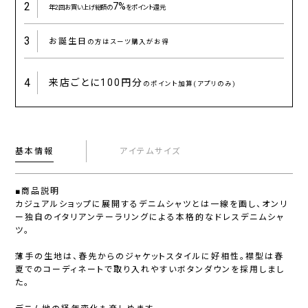
2
7%
年2回お買い上げ総額の
をポイント還元
3
お誕生日
の方はスーツ購入がお得
4
来店ごとに
100円分
のポイント加算(アプリのみ)
基本情報
アイテムサイズ
■商品説明
カジュアルショップに展開するデニムシャツとは一線を画し、オンリ
ー独自のイタリアンテーラリングによる本格的なドレスデニムシャ
ツ。
薄手の生地は、春先からのジャケットスタイルに好相性。襟型は春
夏でのコーディネートで取り入れやすいボタンダウンを採用しまし
た。