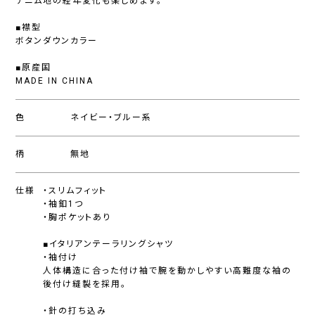
デニム地の経年変化も楽しめます。
■襟型
ボタンダウンカラー
■原産国
MADE IN CHINA
色
ネイビー・ブルー系
柄
無地
仕様
・スリムフィット
・袖釦1つ
・胸ポケットあり
■イタリアンテーラリングシャツ
・袖付け
人体構造に合った付け袖で腕を動かしやすい高難度な袖の
後付け縫製を採用。
・針の打ち込み