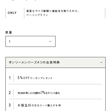
豊富なサイズ展開と機能性を取り入れた、
ONLY
ベーシックライン
数量
オンリーメンバーズ4つの会員特典
1
5%
OFF
クーポンプレゼント
2
7%
年2回お買い上げ総額の
をポイント還元
3
お誕生日
の方はスーツ購入がお得