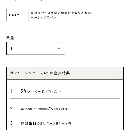
豊富なサイズ展開と機能性を取り入れた、
ONLY
ベーシックライン
数量
オンリーメンバーズ4つの会員特典
1
5%
OFF
クーポンプレゼント
2
7%
年2回お買い上げ総額の
をポイント還元
3
お誕生日
の方はスーツ購入がお得