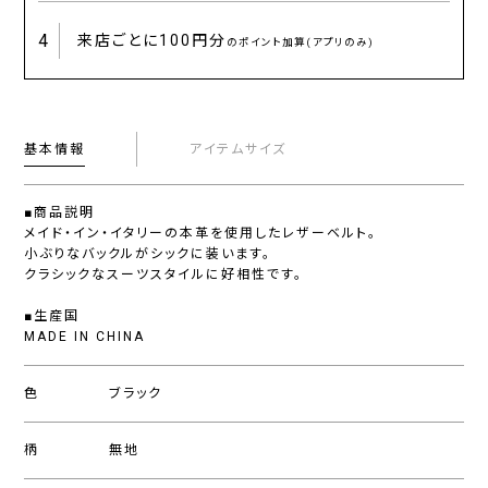
4
来店ごとに
100円分
のポイント加算(アプリのみ)
基本情報
アイテムサイズ
■商品説明
メイド・イン・イタリーの本革を使用したレザーベルト。
小ぶりなバックルがシックに装います。
クラシックなスーツスタイルに好相性です。
■生産国
MADE IN CHINA
色
ブラック
柄
無地