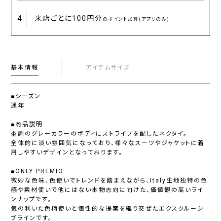
4
来店ごとに
100円分
のポイント加算(アプリのみ)
基本情報
アイテムサイズ
■シーズン
通年
■商品説明
杢調のグレーカラーのボディにストライプを配したネクタイ。
全体的に淡い雰囲気になっており、様々なスーツやジャケットに着
用しやすいデザインとなっております。
■ONLY PREMIO
微妙な色味、色使いでトレンドを踏まえながら、Italy生地独特の色
感や素材使いで他にはない本物志向に向けた、価値観の高いライ
ンナップです。
気の利いた色柄使いと個性的な提案を織り交ぜたエクスクルーシ
ブラインです。