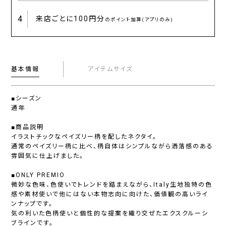
4
来店ごとに
100円分
のポイント加算(アプリのみ)
基本情報
アイテムサイズ
■シーズン
通年
■商品説明
イラストチックなペイズリー柄を配したネクタイ。
通常のペイズリー柄に比べ、柄自体はシンプルながら洒落感のある
雰囲気に仕上げました。
■ONLY PREMIO
微妙な色味、色使いでトレンドを踏まえながら、Italy生地独特の色
感や素材使いで他にはない本物志向に向けた、価値観の高いライ
ンナップです。
気の利いた色柄使いと個性的な提案を織り交ぜたエクスクルーシ
ブラインです。